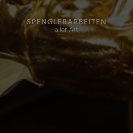
SPENGLERARBEITEN
METALLDACH
SCHUTZ
langlebig und wasserfest
aller Art
vor Wind und Wetter